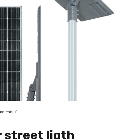
mments:
0
 street ligth