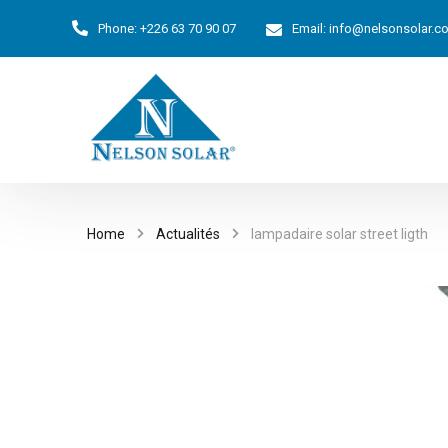
Phone:
+226 63 70 90 07
Email:
info@nelsonsolar.c
Home
Actualités
lampadaire solar street ligth