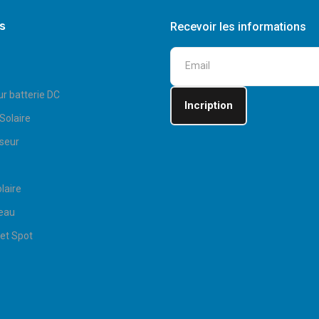
s
Recevoir les informations
ur batterie DC
Solaire
seur
laire
eau
et Spot