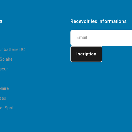
s
Recevoir les informations
ur batterie DC
Solaire
seur
laire
eau
et Spot