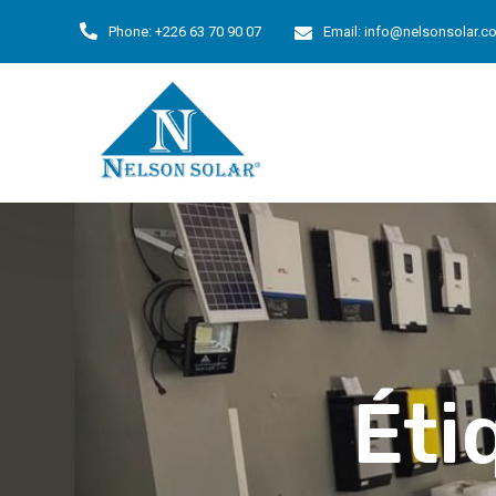
Phone:
+226 63 70 90 07
Email:
info@nelsonsolar.c
Éti