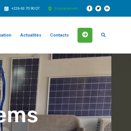
+226 63 70 90 07
Emplacement
sation
Actualités
Contacts
ems