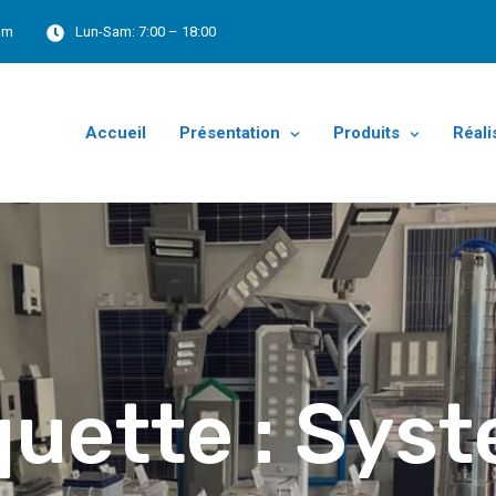
om
Lun-Sam:
7:00 – 18:00
Accueil
Présentation
Produits
Réali
quette :
Syst